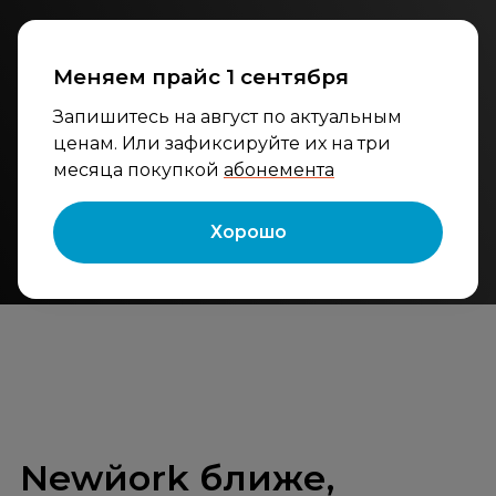
Меняем прайс 1 сентября
Запишитесь на август по актуальным
ценам. Или зафиксируйте их на три
Будьте в курсе
месяца покупкой
абонемента
Новости о работе салона, забавные рабочие
моменты и многое другое в нашем уютном
Хорошо
Телеграм-канале.
Подпишитесь
Newйork ближе,