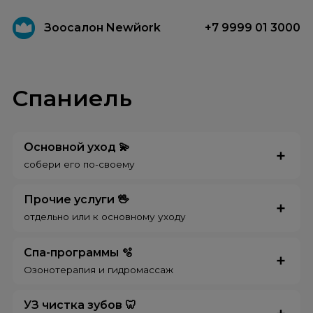
Зоосалон Newйork
+7 9999 01 3000
Спаниель
Основной уход 💫
собери его по-своему
Прочие услуги 🖖
отдельно или к основному уходу
Спа-программы 🫧
Озонотерапия и гидромассаж
УЗ чистка зубов 🦷